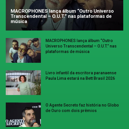
MACROPHONES lança álbum “Outro Universo
Transcendental – O.U.T.” nas plataformas de
música
MACROPHONES lança álbum “Outro
Universo Transcendental – O.U.T.” nas
plataformas de música
Livro infantil da escritora paranaense
Paula Lima estará na Bett Brasil 2026
O Agente Secreto faz história no Globo
de Ouro com dois prêmios