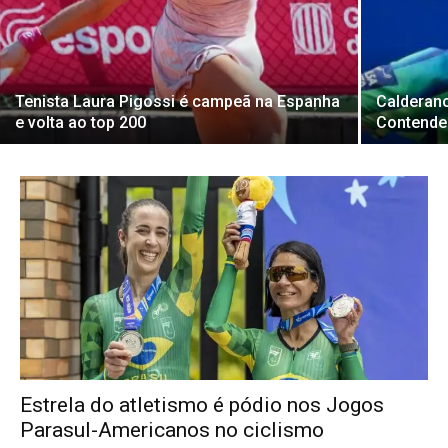
Tenista Laura Pigossi é campeã na Espanha
Calderan
e volta ao top 200
Contender
Estrela do atletismo é pódio nos Jogos
Parasul-Americanos no ciclismo