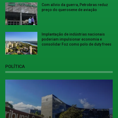
Com alívio da guerra, Petrobras reduz
preço do querosene de aviação
Implantação de indústrias nacionais
poderiam impulsionar economia e
consolidar Foz como polo de duty frees
POLÍTICA