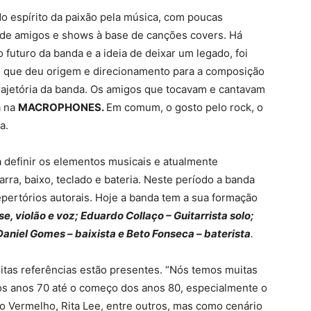
do espírito da paixão pela música, com poucas
s de amigos e shows à base de canções covers. Há
 futuro da banda e a ideia de deixar um legado, foi
 que deu origem e direcionamento para a composição
rajetória da banda. Os amigos que tocavam e cantavam
a na
MACROPHONES.
Em comum, o gosto pelo rock, o
a.
 definir os elementos musicais e atualmente
arra, baixo, teclado e bateria. Neste período a banda
pertórios autorais. Hoje a banda tem a sua formação
e, violão e voz; Eduardo Collaço – Guitarrista solo;
Daniel Gomes – baixista e Beto Fonseca – baterista
.
itas referências estão presentes. “Nós temos muitas
r dos anos 70 até o começo dos anos 80, especialmente o
o Vermelho, Rita Lee, entre outros, mas como cenário