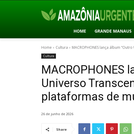
HOME
GRANDE MANAUS
Home
Cultura
MACROPHONES lança álbum “Outro Un
Cultura
MACROPHONES lan
Universo Transcen
plataformas de m
26 de junho de 2026
Share