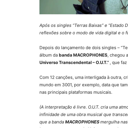
Após os singles “Terras Baixas” e “Estado De
reflexões sobre o modo de vida digital e o 
Depois do lançamento de dois singles – “Ter
álbum da
banda MACROPHONES
, chegou 
Universo Transcendental – O.U.T.”
, que fa
Com 12 canções, uma interligada à outra, cr
mundo em 3001, por exemplo, data que tamb
nas principais plataformas musicais.
(A interpretação é livre. O.U.T. cria uma at
infinidade de uma obra musical que transcen
que a banda
MACROPHONES
mergulha nas 