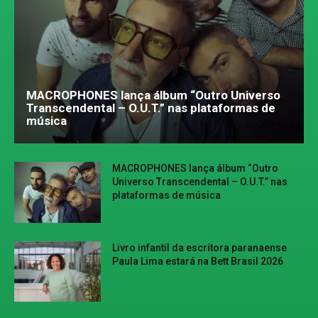
MACROPHONES lança álbum “Outro Universo
Transcendental – O.U.T.” nas plataformas de
música
MACROPHONES lança álbum “Outro
Universo Transcendental – O.U.T.” nas
plataformas de música
Livro infantil da escritora paranaense
Paula Lima estará na Bett Brasil 2026