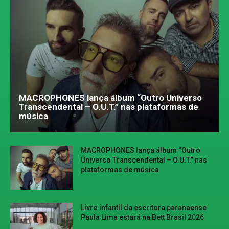
MACROPHONES lança álbum “Outro Universo
Transcendental – O.U.T.” nas plataformas de
música
MACROPHONES lança álbum “Outro
Universo Transcendental – O.U.T.” nas
plataformas de música
Livro infantil da escritora paranaense
Paula Lima estará na Bett Brasil 2026