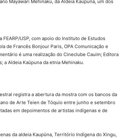
uano Mayawari Mehinaku, da Aldeia Kaüpuna, um dos
da FEARP/USP, com apoio do Instituto de Estudos
ola de Francês Bonjour Paris, OPA Comunicação e
mentário é uma realização do Cineclube Cauim; Editora
s; a Aldeia Kaüpuna da etnia Mehinaku.
tral registra a abertura da mostra com os bancos da
tano de Arte Teien de Tóquio entre junho e setembro
tadas em depoimentos de artistas indígenas e de
enas da aldeia Kaupüna, Território Indígena do Xingu,