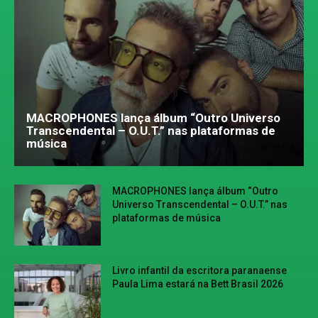
MACROPHONES lança álbum “Outro Universo
Transcendental – O.U.T.” nas plataformas de
música
MACROPHONES lança álbum “Outro
Universo Transcendental – O.U.T.” nas
plataformas de música
Livro infantil da escritora paranaense
Paula Lima estará na Bett Brasil 2026