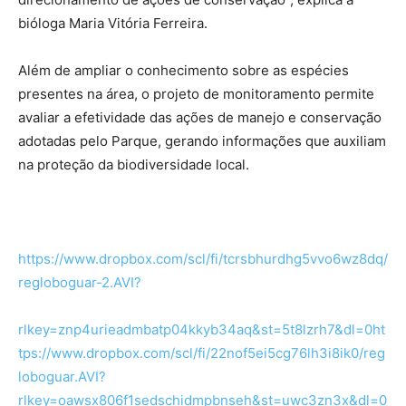
bióloga Maria Vitória Ferreira.
Além de ampliar o conhecimento sobre as espécies
presentes na área, o projeto de monitoramento permite
avaliar a efetividade das ações de manejo e conservação
adotadas pelo Parque, gerando informações que auxiliam
na proteção da biodiversidade local.
https://www.dropbox.com/scl/fi/tcrsbhurdhg5vvo6wz8dq/
regloboguar-2.AVI?
rlkey=znp4urieadmbatp04kkyb34aq&st=5t8lzrh7&dl=0ht
tps://www.dropbox.com/scl/fi/22nof5ei5cg76lh3i8ik0/reg
loboguar.AVI?
rlkey=oawsx806f1sedschidmpbnseh&st=uwc3zn3x&dl=0