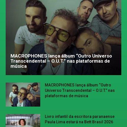
MACROPHONES lança álbum “Outro Universo
Transcendental – O.U.T.” nas plataformas de
música
MACROPHONES lança álbum “Outro
Universo Transcendental – O.U.T.” nas
plataformas de música
Livro infantil da escritora paranaense
Paula Lima estará na Bett Brasil 2026