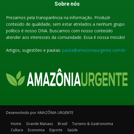
Sobre nós
Prezamos pela transparência na informação. Produzir
conteúdo de qualidade, sem estar atrelados a nenhum grupo
político é nosso DNA. Buscamos com nosso conteúdo
atender aos interesses da comunidade. Essa é nossa missão!
Artigos, sugestões e pautas:
pauta@amazoniaurgente.com.br
Desenvolvido por AMAZÔNIA URGENTE
Home
Grande Manaus
Brasil
Turismo & Gastronomia
Cultura
Economia
Esporte
Saúde