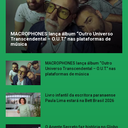
MACROPHONES lança álbum “Outro Universo
Transcendental – O.U.T.” nas plataformas de
música
MACROPHONES lança álbum “Outro
Universo Transcendental – O.U.T.” nas
plataformas de música
Livro infantil da escritora paranaense
Paula Lima estará na Bett Brasil 2026
O Agente Secreto faz história no Globo