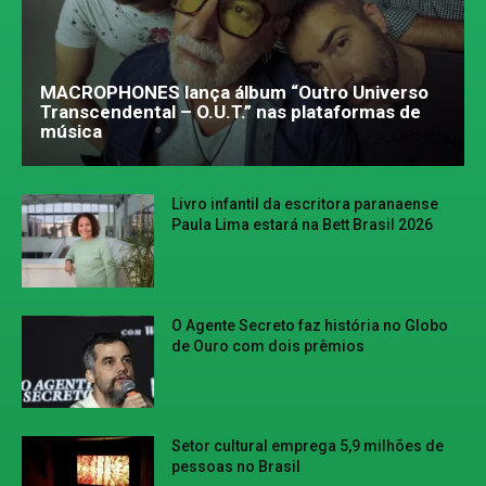
MACROPHONES lança álbum “Outro Universo
Transcendental – O.U.T.” nas plataformas de
música
Livro infantil da escritora paranaense
Paula Lima estará na Bett Brasil 2026
O Agente Secreto faz história no Globo
de Ouro com dois prêmios
Setor cultural emprega 5,9 milhões de
pessoas no Brasil