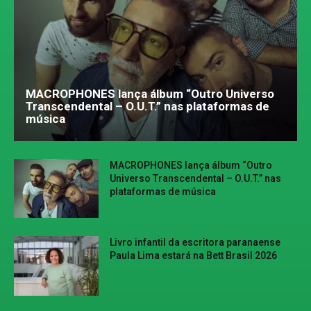
MACROPHONES lança álbum “Outro Universo
Transcendental – O.U.T.” nas plataformas de
música
MACROPHONES lança álbum “Outro
Universo Transcendental – O.U.T.” nas
plataformas de música
Livro infantil da escritora paranaense
Paula Lima estará na Bett Brasil 2026