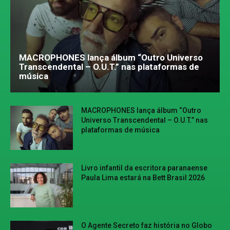
MACROPHONES lança álbum “Outro Universo
Transcendental – O.U.T.” nas plataformas de
música
MACROPHONES lança álbum “Outro
Universo Transcendental – O.U.T.” nas
plataformas de música
Livro infantil da escritora paranaense
Paula Lima estará na Bett Brasil 2026
O Agente Secreto faz história no Globo