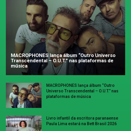
MACROPHONES lança álbum “Outro Universo
Transcendental – O.U.T.” nas plataformas de
música
MACROPHONES lança álbum “Outro
Universo Transcendental – O.U.T.” nas
plataformas de música
Livro infantil da escritora paranaense
Paula Lima estará na Bett Brasil 2026