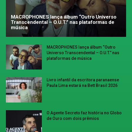
MACROPHONES lança álbum “Outro Universo
Transcendental – O.U.T.” nas plataformas de
música
MACROPHONES lança álbum “Outro
Universo Transcendental – O.U.T.” nas
plataformas de música
Livro infantil da escritora paranaense
Paula Lima estará na Bett Brasil 2026
O Agente Secreto faz história no Globo
de Ouro com dois prêmios