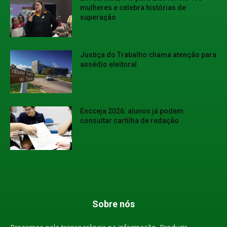
mulheres e celebra histórias de
superação
Justiça do Trabalho chama atenção para
assédio eleitoral
Encceja 2026: alunos já podem
consultar cartilha de redação
Sobre nós