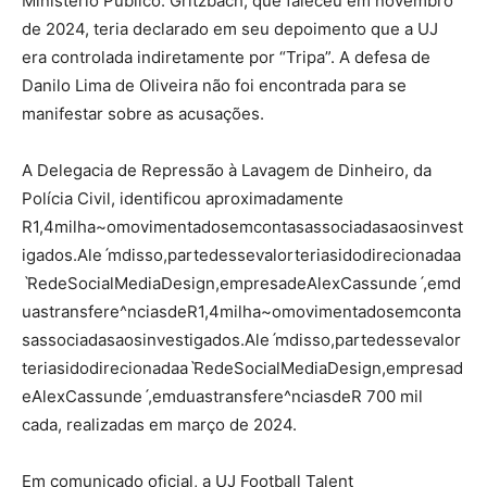
Ministério Público. Gritzbach, que faleceu em novembro
de 2024, teria declarado em seu depoimento que a UJ
era controlada indiretamente por “Tripa”. A defesa de
Danilo Lima de Oliveira não foi encontrada para se
manifestar sobre as acusações.
A Delegacia de Repressão à Lavagem de Dinheiro, da
Polícia Civil, identificou aproximadamente
R
1,4milha~omovimentadosemcontasassociadasaosinvest
igados.Aleˊmdisso,partedessevalorteriasidodirecionadaa
ˋRedeSocialMediaDesign,empresadeAlexCassundeˊ,emd
uastransfere^nciasdeR
1
,
4
mi
l
h
a
~
o
m
o
v
im
e
n
t
a
d
ose
m
co
n
t
a
s
a
ssoc
ia
d
a
s
a
os
in
v
es
t
i
g
a
d
os
.
A
l
e
ˊ
m
d
i
sso
,
p
a
r
t
e
d
esse
v
a
l
or
t
er
ia
s
i
d
o
d
i
rec
i
o
na
d
a
a
ˋ
R
e
d
e
S
oc
ia
lM
e
d
ia
Des
i
g
n
,
e
m
p
res
a
d
e
A
l
e
x
C
a
ss
u
n
d
e
ˊ
,
e
m
d
u
a
s
t
r
an
s
f
er
e
^
n
c
ia
s
d
e
R
700 mil
cada, realizadas em março de 2024.
Em comunicado oficial, a UJ Football Talent