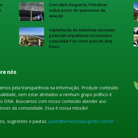
se
Com alívio da guerra, Petrobras
6
reduz preço do querosene de
aviação
Implantação de indústrias nacionais
poderiam impulsionar economia e
consolidar Foz como polo de duty
frees
re nós
amos pela transparência na informação. Produzir conteúdo
ualidade, sem estar atrelados a nenhum grupo político é
o DNA. Buscamos com nosso conteúdo atender aos
resses da comunidade. Essa é nossa missão!
gos, sugestões e pautas:
pauta@amazoniaurgente.com.br