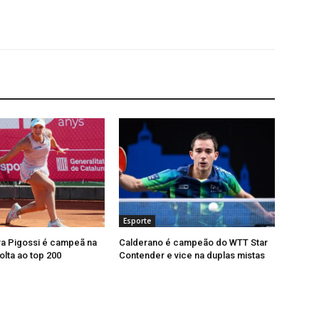
Esporte
ra Pigossi é campeã na
Calderano é campeão do WTT Star
olta ao top 200
Contender e vice na duplas mistas