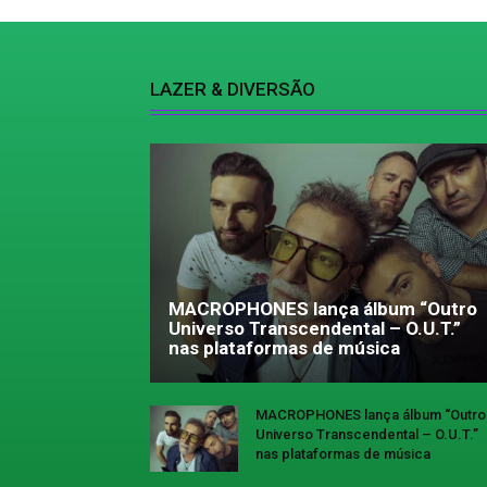
LAZER & DIVERSÃO
MACROPHONES lança álbum “Outro
Universo Transcendental – O.U.T.”
nas plataformas de música
MACROPHONES lança álbum “Outro
Universo Transcendental – O.U.T.”
nas plataformas de música