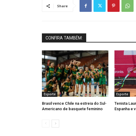
Share
CONFIRA TAMBÉM:
Esporte
Esporte
Brasil vence Chile na estreia do Sul-
Tenista Lau
Americano de basquete feminino
Espanha e v