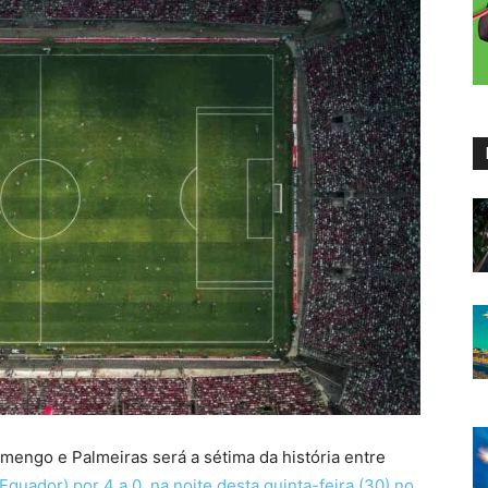
amengo e Palmeiras será a sétima da história entre
quador) por 4 a 0, na noite desta quinta-feira (30) no