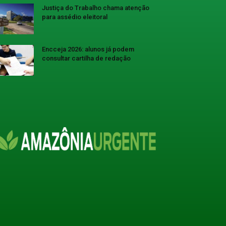
Justiça do Trabalho chama atenção
para assédio eleitoral
Encceja 2026: alunos já podem
consultar cartilha de redação