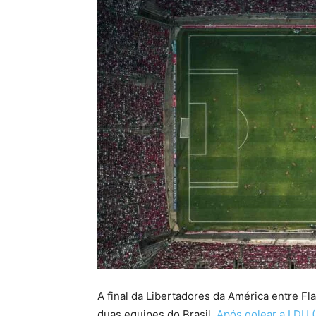
A final da Libertadores da América entre Fl
duas equipes do Brasil.
Após golear a LDU (E