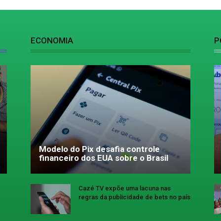
ECONOMIA
P
Modelo do Pix desafia controle
financeiro dos EUA sobre o Brasil
Cazé TV expõe uma lacuna nas
regras da publicidade de bets no país