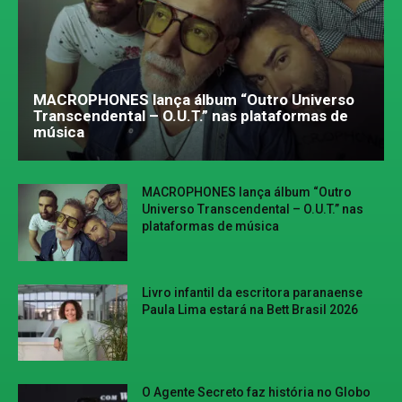
MACROPHONES lança álbum “Outro Universo
Transcendental – O.U.T.” nas plataformas de
música
MACROPHONES lança álbum “Outro
Universo Transcendental – O.U.T.” nas
plataformas de música
Livro infantil da escritora paranaense
Paula Lima estará na Bett Brasil 2026
O Agente Secreto faz história no Globo