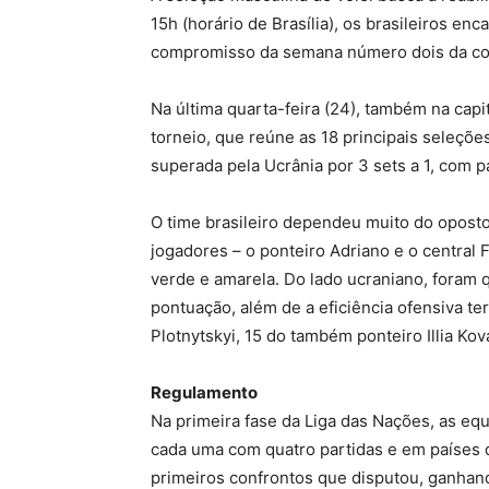
15h (horário de Brasília), os brasileiros enc
compromisso da semana número dois da co
Na última quarta-feira (24), também na capit
torneio, que reúne as 18 principais seleçõe
superada pela Ucrânia por 3 sets a 1, com p
O time brasileiro dependeu muito do oposto
jogadores – o ponteiro Adriano e o central
verde e amarela. Do lado ucraniano, foram 
pontuação, além de a eficiência ofensiva te
Plotnytskyi, 15 do também ponteiro Illia Kov
Regulamento
Na primeira fase da Liga das Nações, as eq
cada uma com quatro partidas e em países di
primeiros confrontos que disputou, ganhand