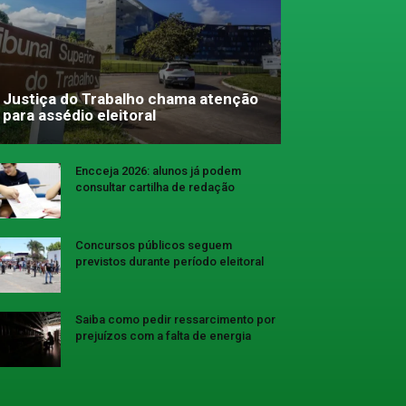
Justiça do Trabalho chama atenção
para assédio eleitoral
Encceja 2026: alunos já podem
consultar cartilha de redação
Concursos públicos seguem
previstos durante período eleitoral
Saiba como pedir ressarcimento por
prejuízos com a falta de energia