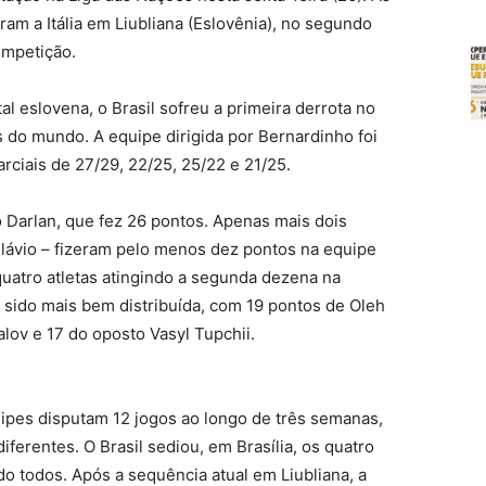
aram a Itália em Liubliana (Eslovênia), no segundo
mpetição.
al eslovena, o Brasil sofreu a primeira derrota no
s do mundo. A equipe dirigida por Bernardinho foi
arciais de 27/29, 22/25, 25/22 e 21/25.
 Darlan, que fez 26 pontos. Apenas mais dois
 Flávio – fizeram pelo menos dez pontos na equipe
quatro atletas atingindo a segunda dezena na
r sido mais bem distribuída, com 19 pontos de Oleh
alov e 17 do oposto Vasyl Tupchii.
uipes disputam 12 jogos ao longo de três semanas,
ferentes. O Brasil sediou, em Brasília, os quatro
o todos. Após a sequência atual em Liubliana, a