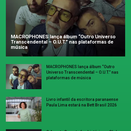
MACROPHONES lança álbum “Outro Universo
Transcendental – O.U.T.” nas plataformas de
música
MACROPHONES lança álbum “Outro
Universo Transcendental – O.U.T.” nas
plataformas de música
Livro infantil da escritora paranaense
Paula Lima estará na Bett Brasil 2026