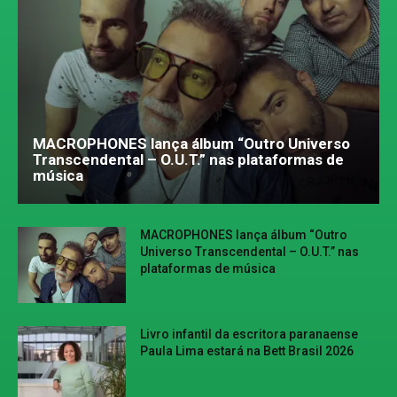
MACROPHONES lança álbum “Outro Universo
Transcendental – O.U.T.” nas plataformas de
música
MACROPHONES lança álbum “Outro
Universo Transcendental – O.U.T.” nas
plataformas de música
Livro infantil da escritora paranaense
Paula Lima estará na Bett Brasil 2026