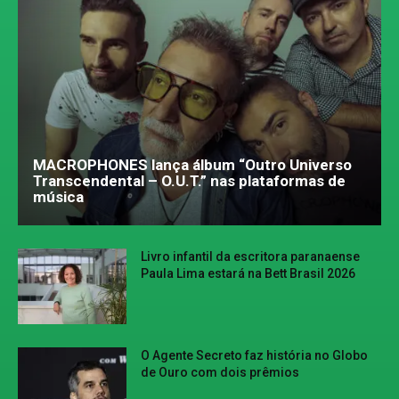
MACROPHONES lança álbum “Outro Universo
Transcendental – O.U.T.” nas plataformas de
música
Livro infantil da escritora paranaense
Paula Lima estará na Bett Brasil 2026
O Agente Secreto faz história no Globo
de Ouro com dois prêmios