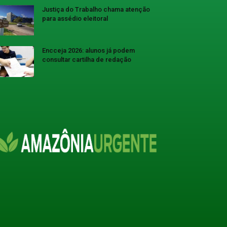
Justiça do Trabalho chama atenção
para assédio eleitoral
Encceja 2026: alunos já podem
consultar cartilha de redação