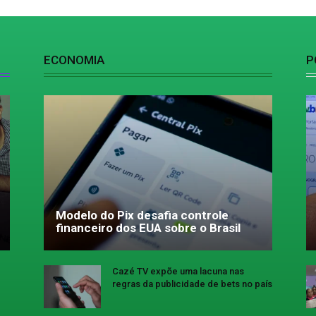
ECONOMIA
P
Modelo do Pix desafia controle
financeiro dos EUA sobre o Brasil
Cazé TV expõe uma lacuna nas
regras da publicidade de bets no país