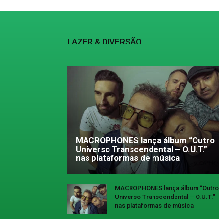
LAZER & DIVERSÃO
MACROPHONES lança álbum “Outro
Universo Transcendental – O.U.T.”
nas plataformas de música
MACROPHONES lança álbum “Outro
Universo Transcendental – O.U.T.”
nas plataformas de música