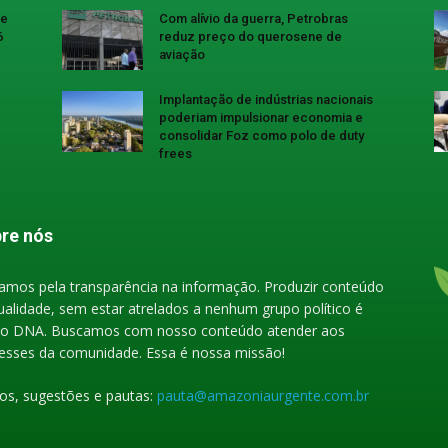
se
Com alívio da guerra, Petrobras
6
reduz preço do querosene de
aviação
Implantação de indústrias nacionais
poderiam impulsionar economia e
consolidar Foz como polo de duty
frees
re nós
amos pela transparência na informação. Produzir conteúdo
ualidade, sem estar atrelados a nenhum grupo político é
o DNA. Buscamos com nosso conteúdo atender aos
resses da comunidade. Essa é nossa missão!
gos, sugestões e pautas:
pauta@amazoniaurgente.com.br