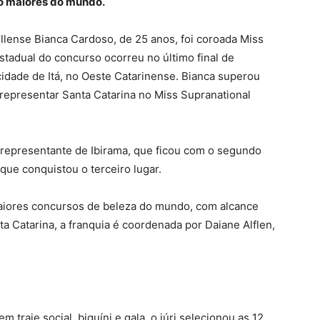
co maiores do mundo.
llense Bianca Cardoso, de 25 anos, foi coroada Miss
estadual do concurso ocorreu no último final de
idade de Itá, no Oeste Catarinense. Bianca superou
e representar Santa Catarina no Miss Supranational
 representante de Ibirama, que ficou com o segundo
, que conquistou o terceiro lugar.
maiores concursos de beleza do mundo, com alcance
a Catarina, a franquia é coordenada por Daiane Alflen,
m traje social, biquíni e gala, o júri selecionou as 12