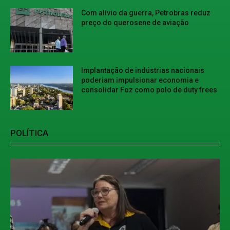
Com alívio da guerra, Petrobras reduz
preço do querosene de aviação
Implantação de indústrias nacionais
poderiam impulsionar economia e
consolidar Foz como polo de duty frees
POLÍTICA