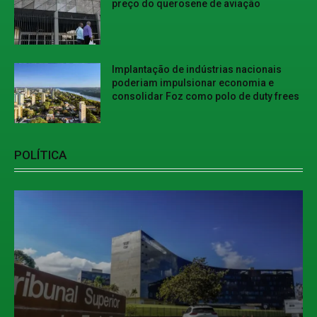
preço do querosene de aviação
Implantação de indústrias nacionais
poderiam impulsionar economia e
consolidar Foz como polo de duty frees
POLÍTICA